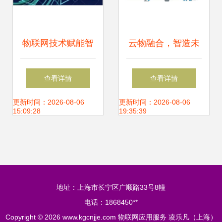
物联网技术赋能智
云物融合，智造未
能工厂 破解生产难
来 JITStack私有云
查看详情
查看详情
题，驱动服务升级
与物联网应用服务
更新时间：2026-08-06
更新时间：2026-08-06
15:09:28
19:35:39
驱动智能制造系统
发展
地址：上海市长宁区广顺路33号8幢
电话：1868450**
Copyright © 2026
www.kgcnjje.com
物联网应用服务
凌乐凡（上海）