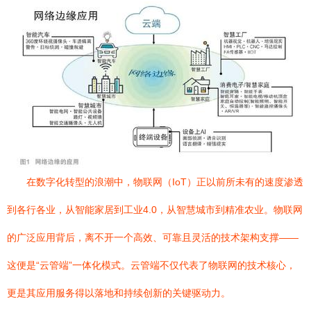
在数字化转型的浪潮中，物联网（IoT）正以前所未有的速度渗透
到各行各业，从智能家居到工业4.0，从智慧城市到精准农业。物联网
的广泛应用背后，离不开一个高效、可靠且灵活的技术架构支撑——
这便是“云管端”一体化模式。云管端不仅代表了物联网的技术核心，
更是其应用服务得以落地和持续创新的关键驱动力。