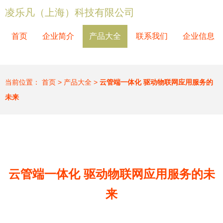
凌乐凡（上海）科技有限公司
首页
企业简介
产品大全
联系我们
企业信息
当前位置：
首页
>
产品大全
>
云管端一体化 驱动物联网应用服务的
未来
云管端一体化 驱动物联网应用服务的未
来