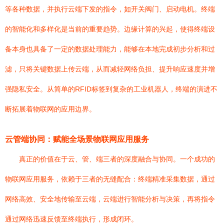
等各种数据，并执行云端下发的指令，如开关阀门、启动电机。终端
的智能化和多样化是当前的重要趋势。边缘计算的兴起，使得终端设
备本身也具备了一定的数据处理能力，能够在本地完成初步分析和过
滤，只将关键数据上传云端，从而减轻网络负担、提升响应速度并增
强隐私安全。从简单的RFID标签到复杂的工业机器人，终端的演进不
断拓展着物联网的应用边界。
云管端协同：赋能全场景物联网应用服务
真正的价值在于云、管、端三者的深度融合与协同。一个成功的
物联网应用服务，依赖于三者的无缝配合：终端精准采集数据，通过
网络高效、安全地传输至云端，云端进行智能分析与决策，再将指令
通过网络迅速反馈至终端执行，形成闭环。